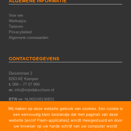
ALGEMENE INFORMATIE
Voor wie
Werkwijze
Tarieven
Privacybeleid
Algemene voorwaarden
CONTACTGEGEVENS
Dieselstraat 2
8263 AE Kampen
t:
088 – 77 07 999
m:
info@mijndakschoon.nl
BTW nr:
NL860248136B01
KvK nr:
75348705
Wij maken op deze website gebruik van cookies. Een cookie is
een eenvoudig klein bestandje dat met pagina’s van deze
website [en/of Flash-applicaties] wordt meegestuurd en door
REVIEWS & SOCIALS
uw browser op uw harde schrijf van uw computer wordt