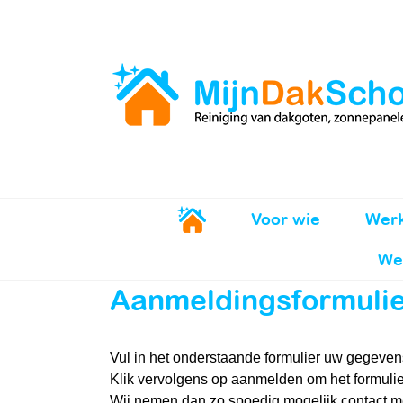
Ga
naar
inhoud
Voor wie
Werk
We
Aanmeldingsformulier
Vul in het onderstaande formulier uw gegeven
Klik vervolgens op aanmelden om het formulie
Wij nemen dan zo spoedig mogelijk contact me