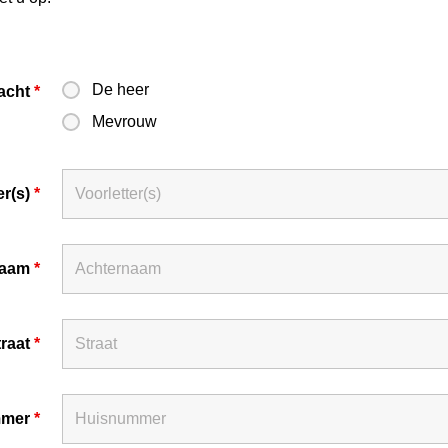
De heer
acht
*
Mevrouw
er(s)
*
naam
*
traat
*
mmer
*