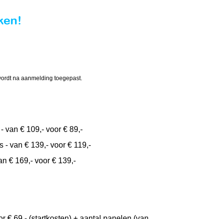
ken!
 wordt na aanmelding toegepast.
- van € 109,- voor € 89,-
 - van € 139,- voor € 119,-
n € 169,- voor € 139,-
 € 69,- (startkosten) + aantal panelen (van