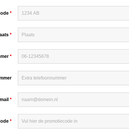
code
*
laats
*
mmer
*
ummer
mail
*
code
*