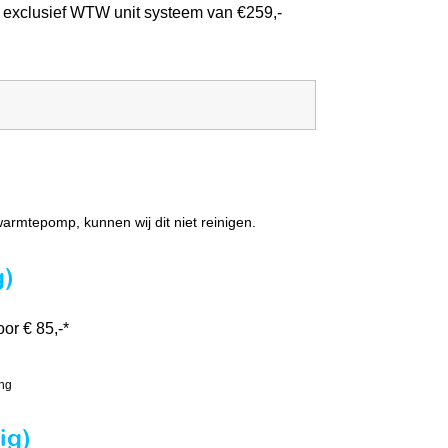
 exclusief WTW unit systeem van €259,-
 warmtepomp, kunnen wij dit niet reinigen.
g)
or € 85,-*
ing
ig)