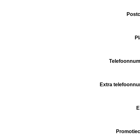
Post
P
Telefoonnu
Extra telefoonn
E
Promotie