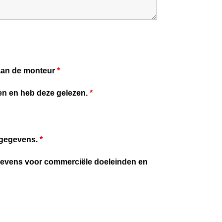
n aan de monteur
*
en en heb deze gelezen.
*
n gegevens.
*
egevens voor commerciële doeleinden en