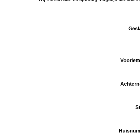
Gesl
Voorlett
Achter
S
Huisnu