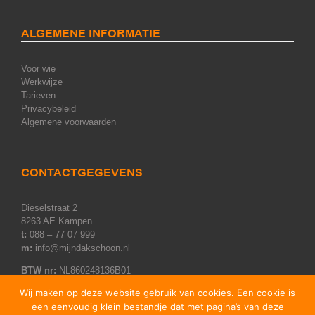
ALGEMENE INFORMATIE
Voor wie
Werkwijze
Tarieven
Privacybeleid
Algemene voorwaarden
CONTACTGEGEVENS
Dieselstraat 2
8263 AE Kampen
t:
088 – 77 07 999
m:
info@mijndakschoon.nl
BTW nr:
NL860248136B01
KvK nr:
75348705
Wij maken op deze website gebruik van cookies. Een cookie is
een eenvoudig klein bestandje dat met pagina’s van deze