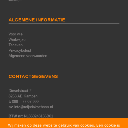
ALGEMENE INFORMATIE
Voor wie
Werkwijze
Tarieven
Privacybeleid
Algemene voorwaarden
CONTACTGEGEVENS
Dieselstraat 2
8263 AE Kampen
t:
088 – 77 07 999
m:
info@mijndakschoon.nl
BTW nr:
NL860248136B01
KvK nr:
75348705
Wij maken op deze website gebruik van cookies. Een cookie is